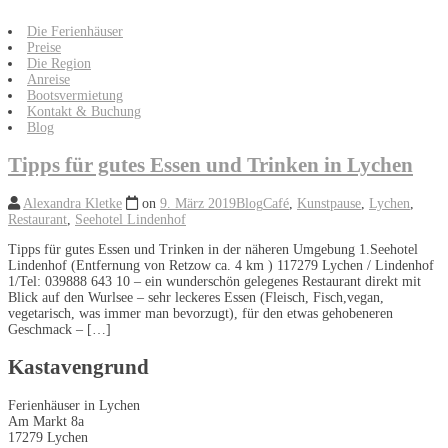
Die Ferienhäuser
Preise
Die Region
Anreise
Bootsvermietung
Kontakt & Buchung
Blog
Tipps für gutes Essen und Trinken in Lychen
Alexandra Kletke
on
9. März 2019
Blog
Café
,
Kunstpause
,
Lychen
,
Restaurant
,
Seehotel Lindenhof
Tipps für gutes Essen und Trinken in der näheren Umgebung 1.Seehotel
Lindenhof (Entfernung von Retzow ca. 4 km ) 117279 Lychen / Lindenhof
1/Tel: 039888 643 10 – ein wunderschön gelegenes Restaurant direkt mit
Blick auf den Wurlsee – sehr leckeres Essen (Fleisch, Fisch,vegan,
vegetarisch, was immer man bevorzugt), für den etwas gehobeneren
Geschmack – […]
Kastavengrund
Ferienhäuser in Lychen
Am Markt 8a
17279 Lychen